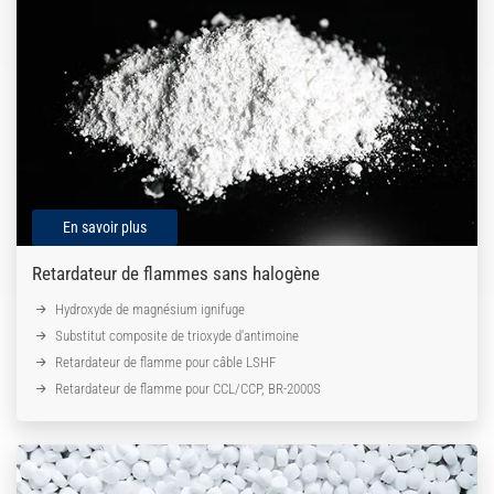
En savoir plus
Retardateur de flammes sans halogène
Hydroxyde de magnésium ignifuge
Substitut composite de trioxyde d'antimoine
Retardateur de flamme pour câble LSHF
Retardateur de flamme pour CCL/CCP, BR-2000S