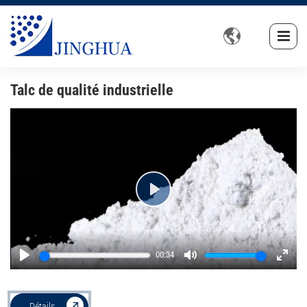

Talc de qualité industrielle
Play
00:34
Play
Mute
Enter
fullsc
Détails