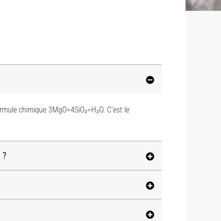
formule chimique 3MgO=4SiO₂=H₂O. C’est le
 ?