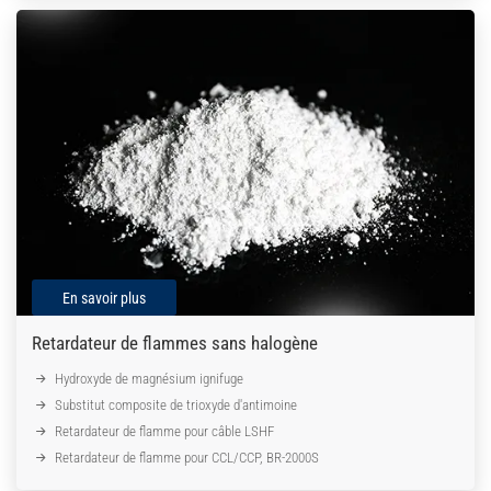
En savoir plus
Retardateur de flammes sans halogène
Hydroxyde de magnésium ignifuge
Substitut composite de trioxyde d'antimoine
Retardateur de flamme pour câble LSHF
Retardateur de flamme pour CCL/CCP, BR-2000S