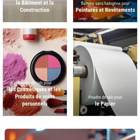
le Bâtiment et la
flamme sans halogène pour
Construction
Peintures et Revêtements
Poudre de talc pour
les Cosmétiques et les
Produits de soins
Poudre de talc pour
personnels
le Papier