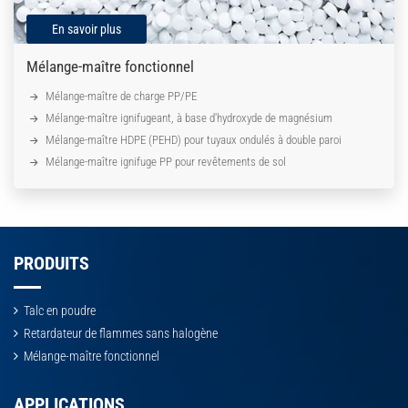
En savoir plus
Mélange-maître fonctionnel
Mélange-maître de charge PP/PE
Mélange-maître ignifugeant, à base d'hydroxyde de magnésium
Mélange-maître HDPE (PEHD) pour tuyaux ondulés à double paroi
Mélange-maître ignifuge PP pour revêtements de sol
PRODUITS
Talc en poudre
Retardateur de flammes sans halogène
Mélange-maître fonctionnel
APPLICATIONS