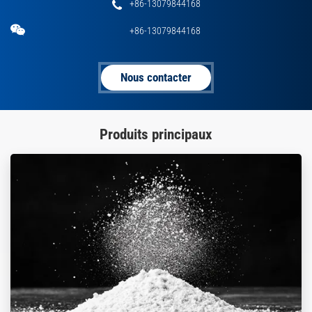
+86-13079844168
+86-13079844168
Nous contacter
Produits principaux