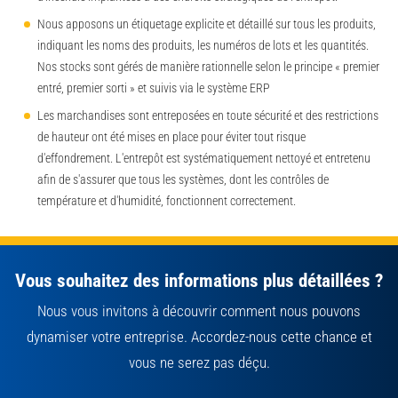
Nous apposons un étiquetage explicite et détaillé sur tous les produits,
indiquant les noms des produits, les numéros de lots et les quantités.
Nos stocks sont gérés de manière rationnelle selon le principe « premier
entré, premier sorti » et suivis via le système ERP
Les marchandises sont entreposées en toute sécurité et des restrictions
de hauteur ont été mises en place pour éviter tout risque
d'effondrement. L'entrepôt est systématiquement nettoyé et entretenu
afin de s'assurer que tous les systèmes, dont les contrôles de
température et d'humidité, fonctionnent correctement.
Vous souhaitez des informations plus détaillées ?
Nous vous invitons à découvrir comment nous pouvons
dynamiser votre entreprise. Accordez-nous cette chance et
vous ne serez pas déçu.