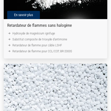
En savoir plus
Retardateur de flammes sans halogène
Hydroxyde de magnésium ignifuge
Substitut composite de trioxyde d'antimoine
Retardateur de flamme pour câble LSHF
Retardateur de flamme pour CCL/CCP, BR-2000S