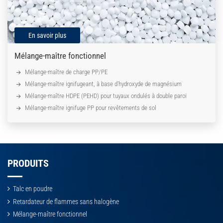
En savoir plus
Mélange-maître fonctionnel
Mélange-maître de charge PP/PE
Mélange-maître ignifugeant, à base d'hydroxyde de magnésium
Mélange-maître HDPE (PEHD) pour tuyaux ondulés à double paroi
Mélange-maître ignifuge PP pour revêtements de sol
PRODUITS
Talc en poudre
Retardateur de flammes sans halogène
Mélange-maître fonctionnel