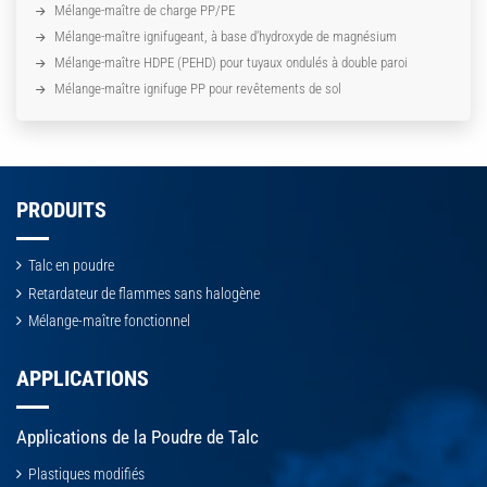
Mélange-maître de charge PP/PE
Mélange-maître ignifugeant, à base d'hydroxyde de magnésium
Mélange-maître HDPE (PEHD) pour tuyaux ondulés à double paroi
Mélange-maître ignifuge PP pour revêtements de sol
PRODUITS
Talc en poudre
Retardateur de flammes sans halogène
Mélange-maître fonctionnel
APPLICATIONS
Applications de la Poudre de Talc
Plastiques modifiés