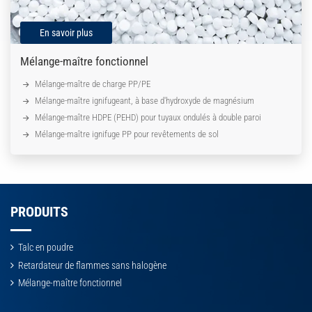
En savoir plus
Mélange-maître fonctionnel
Mélange-maître de charge PP/PE
Mélange-maître ignifugeant, à base d'hydroxyde de magnésium
Mélange-maître HDPE (PEHD) pour tuyaux ondulés à double paroi
Mélange-maître ignifuge PP pour revêtements de sol
PRODUITS
Talc en poudre
Retardateur de flammes sans halogène
Mélange-maître fonctionnel