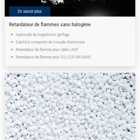
En savoir plus
Retardateur de flammes sans halogène
Hydroxyde de magnésium ignifuge
Substitut composite de trioxyde d'antimoine
Retardateur de flamme pour câble LSHF
Retardateur de flamme pour CCL/CCP, BR-2000S