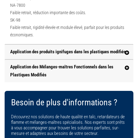
NA-7800
Faible retrait, réduction importante des coûts.
SK-98
Faible retrait, rigidité élevée et module élevé, parfait pour les produits
économiques.
Application des produits ignifuges dans les plastiques modifiés
Application des Mélanges-maîtres Fonctionnels dans les
Plastiques Modifiés
Besoin de plus d'informations ?
Découvrez nos solutions de haute qualité en talc, retardateurs de
flamme et mélanges-maîtres spécialisés. Nos experts sont prêts
à vous accompagner pour trouver les solutions parfaites, sur-
mesure et adaptées aux besoins de votre secteur.